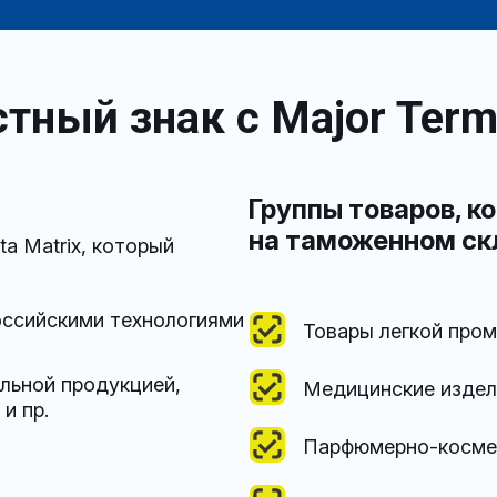
ный знак с Major Term
Группы товаров, 
на таможенном ск
a Matrix, который
оссийскими технологиями
Товары легкой про
льной продукцией,
Медицинские издел
и пр.
Парфюмерно-космет