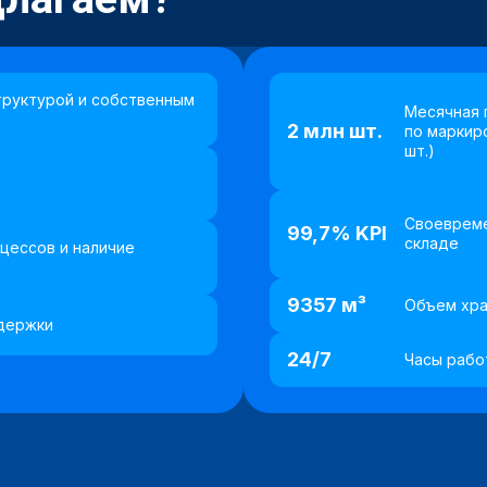
труктурой и собственным
Месячная 
2 млн шт.
по маркир
шт.)
Своевреме
99,7% KPI
складе
цессов и наличие
9357 м³
Объем хра
держки
24/7
Часы рабо