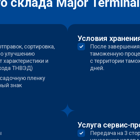
 склада Major Terminal
Условия хранени
тправок, сортировка,
После завершения
 по улучшению
таможенную проце
т характеристики и
с территории тамо
 кода ТНВЭД)
дней.
усадочную пленку
ный знак
Услуга сервис-п
ы
Передача на 3 сто