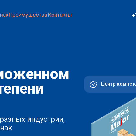
нак
Преимущества
Контакты
+
аможенном
тепени
Центр компет
разных индустрий,
знак