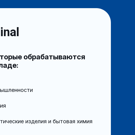
inal
которые обрабатываются
ладе:
мышленности
ия
ические изделия и бытовая химия